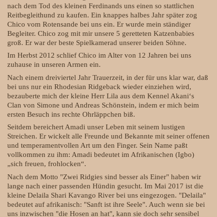
nach dem Tod des kleinen Ferdinands uns einen so stattlichen
Reitbegleithund zu kaufen. Ein knappes halbes Jahr später zog
Chico vom Rotensande bei uns ein. Er wurde mein ständiger
Begleiter. Chico zog mit mir unsere 5 geretteten Katzenbabies
groß. Er war der beste Spielkamerad unserer beiden Söhne.
Im Herbst 2012 schlief Chico im Alter von 12 Jahren bei uns
zuhause in unseren Armen ein.
Nach einem dreiviertel Jahr Trauerzeit, in der für uns klar war, daß
bei uns nur ein Rhodesian Ridgeback wieder einziehen wird,
bezauberte mich der kleine Herr Lila aus dem Kennel Akani‘s
Clan von Simone und Andreas Schönstein, indem er mich beim
ersten Besuch ins rechte Ohrläppchen biß.
Seitdem bereichert Amadi unser Leben mit seinem lustigen
Streichen. Er wickelt alle Freunde und Bekannte mit seiner offenen
und temperamentvollen Art um den Finger. Sein Name paßt
vollkommen zu ihm: Amadi bedeutet im Afrikanischen (Igbo)
„sich freuen, frohlocken“.
Nach dem Motto "Zwei Ridgies sind besser als Einer" haben wir
lange nach einer passenden Hündin gesucht. Im Mai 2017 ist die
kleine Delaila Shari Kavango River bei uns eingezogen. "Delaila"
bedeutet auf afrikanisch: "Sanft ist ihre Seele". Auch wenn sie bei
uns inzwischen "die Hosen an hat", kann sie doch sehr sensibel