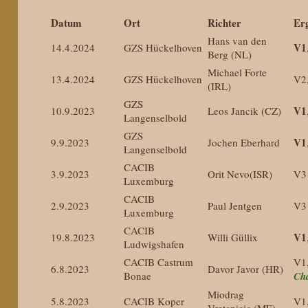
Datum
Ort
Richter
Er
Hans van den
V1
14.4.2024
GZS Hückelhoven
Berg (NL)
Michael Forte
13.4.2024
GZS Hückelhoven
V2
(IRL)
GZS
V1
10.9.2023
Leos Jancik (CZ)
Langenselbold
GZS
V1
9.9.2023
Jochen Eberhard
Langenselbold
CACIB
3.9.2023
Orit Nevo(ISR)
V3
Luxemburg
CACIB
2.9.2023
Paul Jentgen
V3
Luxemburg
CACIB
V1
19.8.2023
Willi Güllix
Ludwigshafen
CACIB Castrum
V1
6.8.2023
Davor Javor (HR)
Bonae
Ch
Miodrag
5.8.2023
CACIB Koper
V1