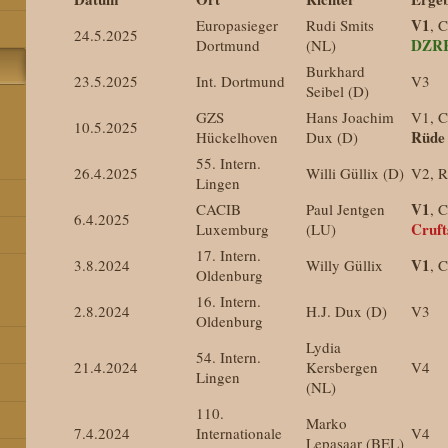
V1
Europasieger
Rudi Smits
, 
24.5.2025
DZRR
Dortmund
(NL)
Burkhard
23.5.2025
Int. Dortmund
V3
Seibel (D)
GZS
Hans Joachim
V1, 
10.5.2025
Rüde
Hückelhoven
Dux (D)
55. Intern.
26.4.2025
Willi Güllix (D)
V2, 
Lingen
V1
CACIB
Paul Jentgen
, 
6.4.2025
Cruft
Luxemburg
(LU)
17. Intern.
V1
3.8.2024
Willy Güllix
, 
Oldenburg
16. Intern.
2.8.2024
H.J. Dux (D)
V3
Oldenburg
Lydia
54. Intern.
21.4.2024
Kersbergen
V4
Lingen
(NL)
110.
Marko
7.4.2024
Internationale
V4
Lepasaar (BEL)