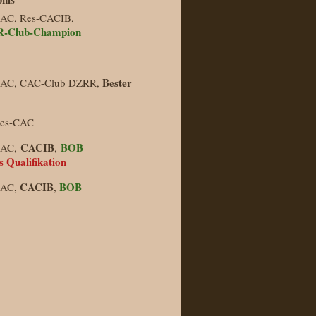
CAC, Res-CACIB,
-Club-Champion
Bester
CAC, CAC-Club DZRR,
Res-CAC
CACIB
BOB
CAC,
,
s Qualifikation
CACIB
BOB
CAC,
,