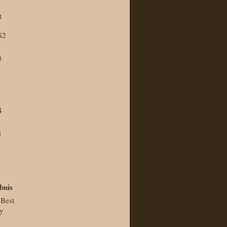
3
G2
3
4
1
bnis
Best
y
,