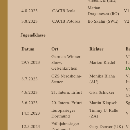
Vretenicic (ME)
Marian
4.8.2023
CACIB Izola
V1
Draganescu (RO)
3.8.2023
CACIB Potoroz
Bo Skalin (SWE)
V2
Jugendklasse
Datum
Ort
Richter
Er
German Winner
V
29.7.2023
Show,
Marion Riedel
J
Gelsenkirchen
D
GZS Neresheim-
Monika Blaha
V
8.7.2023
Stetten
(AU)
Ju
V1
4.6.2023
21. Intern. Erfurt
Gisa Schicker
C
3.6.2023
20. Intern. Erfurt
Martin Klopsch
S
Europasieger
Timmy U. Ralfe
14.5.2023
V
Dortmund
(ZA)
Frühjahrssieger
12.5.2023
Gary Denver (UK)
V
Dortmund