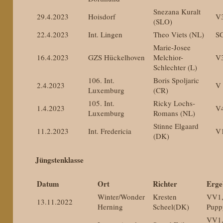
Snezana Kuralt
29.4.2023
Hoisdorf
V
(SLO)
22.4.2023
Int. Lingen
Theo Viets (NL)
S
Marie-Josee
16.4.2023
GZS Hückelhoven
Melchior-
V
Schlechter (L)
106. Int.
Boris Spoljaric
2.4.2023
V
Luxemburg
(CR)
105. Int.
Ricky Lochs-
1.4.2023
V
Luxemburg
Romans (NL)
Stinne Elgaard
11.2.2023
Int. Fredericia
V
(DK)
Jüngstenklasse
Datum
Ort
Richter
Erge
Winter/Wonder
Kresten
VV1,
13.11.2022
Herning
Scheel(DK)
Pupp
VV1