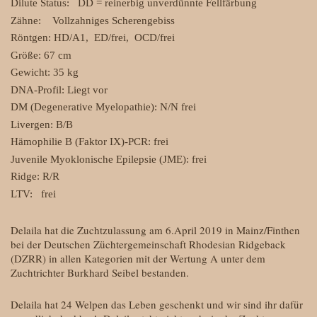
Dilute Status: DD = reinerbig unverdünnte Fellfärbung
Zähne: Vollzahniges Scherengebiss
Röntgen:
HD/A1, ED/frei, OCD/frei
Größe: 67 cm
Gewicht: 35 kg
DNA-Profil: Liegt vor
DM (Degenerative Myelopathie): N/N frei
Livergen: B/B
Hämophilie B (Faktor IX)-PCR: frei
Juvenile Myoklonische Epilepsie (JME): frei
Ridge: R/R
LTV: frei
Delaila hat die Zuchtzulassung am 6.April 2019 in Mainz/Finthen
bei der Deutschen Züchtergemeinschaft Rhodesian Ridgeback
(DZRR) in allen Kategorien mit der Wertung A unter dem
Zuchtrichter Burkhard Seibel bestanden.
Delaila hat 24 Welpen das Leben geschenkt und wir sind ihr dafür