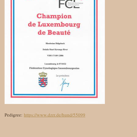
Pedigree:
https://www.dzrr.de/hund/55099